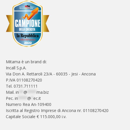
Mitama è un brand di:
Incall S.p.A.
Via Don A. Rettaroli 23/A - 60035 - Jesi - Ancona
P.IVA 01108270420
Tel. 0731.711111
Mail.
in
**
@
****
ma.biz
Pec.
in
****
@
*
ec.it
Numero Rea An-109400
Iscritta al Registro Imprese di Ancona nr. 01108270420
Capitale Sociale € 115.000,00 i.v.