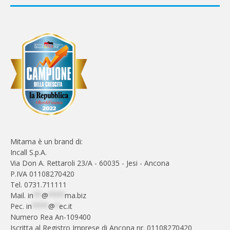
Mitama è un brand di:
Incall S.p.A.
Via Don A. Rettaroli 23/A - 60035 - Jesi - Ancona
P.IVA 01108270420
Tel. 0731.711111
Mail.
in
**
@
****
ma.biz
Pec.
in
****
@
*
ec.it
Numero Rea An-109400
Iscritta al Registro Imprese di Ancona nr. 01108270420