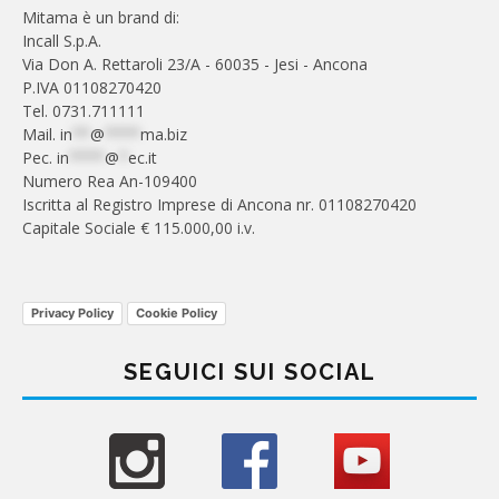
Mitama è un brand di:
Incall S.p.A.
Via Don A. Rettaroli 23/A - 60035 - Jesi - Ancona
P.IVA 01108270420
Tel. 0731.711111
Mail.
in
**
@
****
ma.biz
Pec.
in
****
@
*
ec.it
Numero Rea An-109400
Iscritta al Registro Imprese di Ancona nr. 01108270420
Capitale Sociale € 115.000,00 i.v.
Privacy Policy
Cookie Policy
SEGUICI SUI SOCIAL