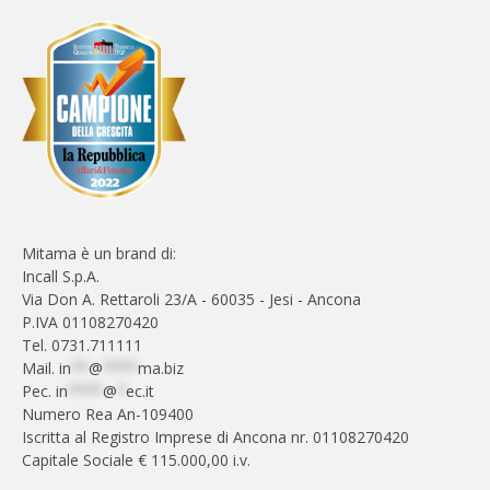
Mitama è un brand di:
Incall S.p.A.
Via Don A. Rettaroli 23/A - 60035 - Jesi - Ancona
P.IVA 01108270420
Tel. 0731.711111
Mail.
in
**
@
****
ma.biz
Pec.
in
****
@
*
ec.it
Numero Rea An-109400
Iscritta al Registro Imprese di Ancona nr. 01108270420
Capitale Sociale € 115.000,00 i.v.