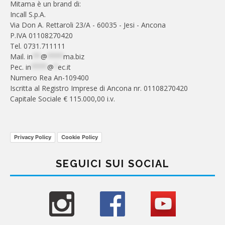
Mitama è un brand di:
Incall S.p.A.
Via Don A. Rettaroli 23/A - 60035 - Jesi - Ancona
P.IVA 01108270420
Tel. 0731.711111
Mail.
in
**
@
****
ma.biz
Pec.
in
****
@
*
ec.it
Numero Rea An-109400
Iscritta al Registro Imprese di Ancona nr. 01108270420
Capitale Sociale € 115.000,00 i.v.
Privacy Policy
Cookie Policy
SEGUICI SUI SOCIAL