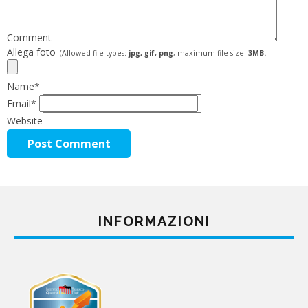
Comment
Allega foto
(Allowed file types:
jpg, gif, png
, maximum file size:
3MB.
Name
*
Email
*
Website
INFORMAZIONI