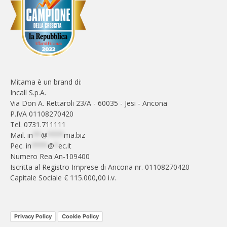
Mitama è un brand di:
Incall S.p.A.
Via Don A. Rettaroli 23/A - 60035 - Jesi - Ancona
P.IVA 01108270420
Tel. 0731.711111
Mail.
in
**
@
****
ma.biz
Pec.
in
****
@
*
ec.it
Numero Rea An-109400
Iscritta al Registro Imprese di Ancona nr. 01108270420
Capitale Sociale € 115.000,00 i.v.
Privacy Policy
Cookie Policy