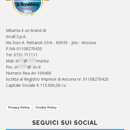
Mitama è un brand di:
Incall S.p.A.
Via Don A. Rettaroli 23/A - 60035 - Jesi - Ancona
P.IVA 01108270420
Tel. 0731.711111
Mail.
in
**
@
****
ma.biz
Pec.
in
****
@
*
ec.it
Numero Rea An-109400
Iscritta al Registro Imprese di Ancona nr. 01108270420
Capitale Sociale € 115.000,00 i.v.
Privacy Policy
Cookie Policy
SEGUICI SUI SOCIAL