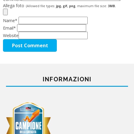
Allega foto
(Allowed file types:
jpg, gif, png
, maximum file size:
3MB.
Name
*
Email
*
Website
INFORMAZIONI