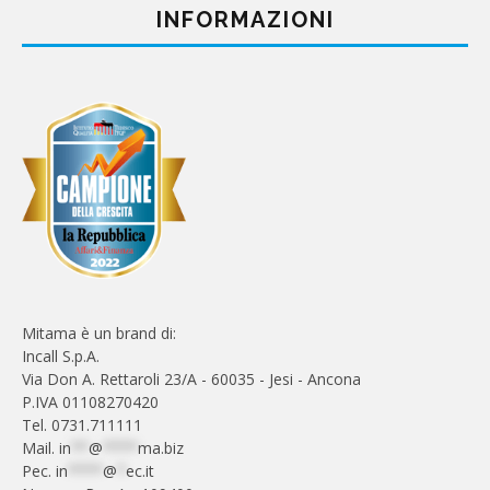
INFORMAZIONI
Mitama è un brand di:
Incall S.p.A.
Via Don A. Rettaroli 23/A - 60035 - Jesi - Ancona
P.IVA 01108270420
Tel. 0731.711111
Mail.
in
**
@
****
ma.biz
Pec.
in
****
@
*
ec.it