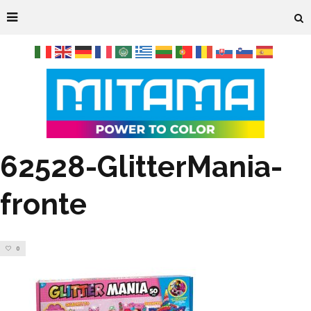
62528-GlitterMania-
fronte
0