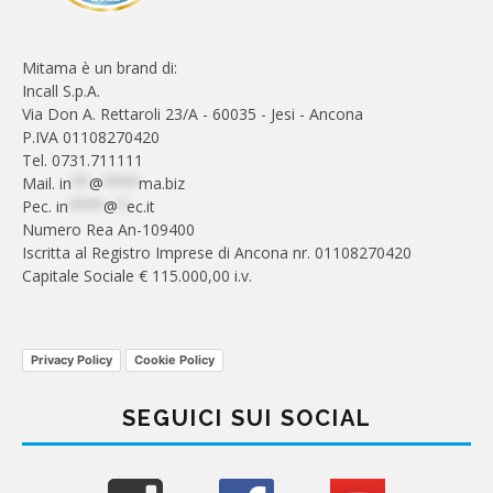
Mitama è un brand di:
Incall S.p.A.
Via Don A. Rettaroli 23/A - 60035 - Jesi - Ancona
P.IVA 01108270420
Tel. 0731.711111
Mail.
in
**
@
****
ma.biz
Pec.
in
****
@
*
ec.it
Numero Rea An-109400
Iscritta al Registro Imprese di Ancona nr. 01108270420
Capitale Sociale € 115.000,00 i.v.
Privacy Policy
Cookie Policy
SEGUICI SUI SOCIAL