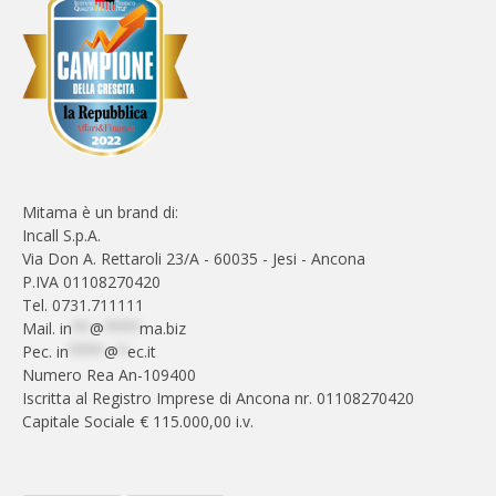
Mitama è un brand di:
Incall S.p.A.
Via Don A. Rettaroli 23/A - 60035 - Jesi - Ancona
P.IVA 01108270420
Tel. 0731.711111
Mail.
in
**
@
****
ma.biz
Pec.
in
****
@
*
ec.it
Numero Rea An-109400
Iscritta al Registro Imprese di Ancona nr. 01108270420
Capitale Sociale € 115.000,00 i.v.