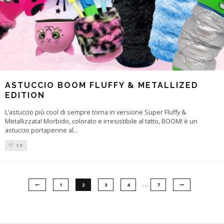
ASTUCCIO BOOM FLUFFY & METALLIZED
EDITION
L’astuccio più cool di sempre torna in versione Super Fluffy &
Metallizzata! Morbido, colorato e irresistibile al tatto, BOOM! è un
astuccio portapenne al
...
13
…
1
2
3
4
7