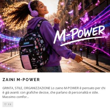
ZAINI M-POWER
GRINTA, STILE, ORGANIZZAZIONE Lo zaino M-POWER è pensato per chi
è già avanti: con grafiche decise, che parlano di personalità e stile.
Massimo comfor
...
15