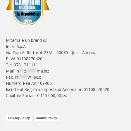
Mitama è un brand di:
Incall S.p.A.
Via Don A. Rettaroli 23/A - 60035 - Jesi - Ancona
P.IVA 01108270420
Tel. 0731.711111
Mail.
in
**
@
****
ma.biz
Pec.
in
****
@
*
ec.it
Numero Rea An-109400
Iscritta al Registro Imprese di Ancona nr. 01108270420
Capitale Sociale € 115.000,00 i.v.
Privacy Policy
Cookie Policy