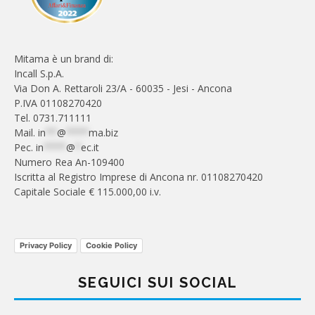
Mitama è un brand di:
Incall S.p.A.
Via Don A. Rettaroli 23/A - 60035 - Jesi - Ancona
P.IVA 01108270420
Tel. 0731.711111
Mail.
in
**
@
****
ma.biz
Pec.
in
****
@
*
ec.it
Numero Rea An-109400
Iscritta al Registro Imprese di Ancona nr. 01108270420
Capitale Sociale € 115.000,00 i.v.
Privacy Policy
Cookie Policy
SEGUICI SUI SOCIAL